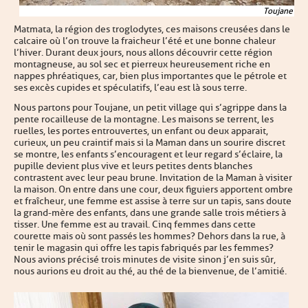
Toujane
Matmata, la région des troglodytes, ces maisons creusées dans le
calcaire où l’on trouve la fraicheur l’été et une bonne chaleur
l’hiver. Durant deux jours, nous allons découvrir cette région
montagneuse, au sol sec et pierreux heureusement riche en
nappes phréatiques, car, bien plus importantes que le pétrole et
ses excès cupides et spéculatifs, l’eau est là sous terre.
Nous partons pour Toujane, un petit village qui s’agrippe dans la
pente rocailleuse de la montagne. Les maisons se terrent, les
ruelles, les portes entrouvertes, un enfant ou deux apparait,
curieux, un peu craintif mais si la Maman dans un sourire discret
se montre, les enfants s’encouragent et leur regard s’éclaire, la
pupille devient plus vive et leurs petites dents blanches
contrastent avec leur peau brune. Invitation de la Maman à visiter
la maison. On entre dans une cour, deux figuiers apportent ombre
et fraîcheur, une femme est assise à terre sur un tapis, sans doute
la grand-mère des enfants, dans une grande salle trois métiers à
tisser. Une femme est au travail. Cinq femmes dans cette
courette mais où sont passés les hommes ? Dehors dans la rue, à
tenir le magasin qui offre les tapis fabriqués par les femmes ?
Nous avions précisé trois minutes de visite sinon j’en suis sûr,
nous aurions eu droit au thé, au thé de la bienvenue, de l’amitié.