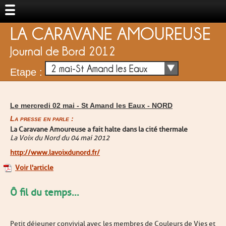
LA CARAVANE AMOUREUSE
Journal de Bord 2012
2 mai-St Amand les Eaux
Etape :
Le mercredi 02 mai -
St Amand les Eaux
-
NORD
La presse en parle :
La Caravane Amoureuse a fait halte dans la cité thermale
La Voix du Nord du 04 mai 2012
http://www.lavoixdunord.fr/
Voir l'article
Ô fil du temps...
Petit déjeuner convivial avec les membres de Couleurs de Vies et