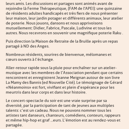
leurs amis. Les discussions et partages sont animés avant de
rejoindre là Ferme Thérapeutique, (FAM de l'APEI): une quinzaine
de résidents adultes handicapés et très fiers de nous présenter
leur maison, leur jardin potager et différents animaux, leur atelier
de poterie. Nous jouons, dansons et nous apprivoisons
mutuellement : Didier, Fabrice, Pascale, Ludivine et tous les
autres. Nous recevrons en souvenir une magnifique poterie Raku .
Puis direction la Maison de Retraite de la Bruille après un repas
partagé à ND des Anges.
Nombreux résidents, sourires de bienvenue, mélomanes et
cœurs ouverts à l’échange.
Aller-retour rapide sous la pluie pour enchaîner sur un atelier-
musique avec les membres de l’Association pendant que certains
rencontrent et enregistrent Jeanne Meignan autour de son livre
La Mamy des Bannis (ed Nouvelle Cité). Le témoignage de Gérard
« Néanmoins » est fort, vivifiant et plein d’espérance pour les
meurtris dans leur corps et dans leur histoire.
Le concert-spectacle du soir est une vraie surprise par sa
diversité, par la participation de tant de jeunes aux multiples
talents : c’est un cadeau. Nous ne pouvons nommer tous les
artistes tant danseurs, chanteurs, comédiens, conteurs, rappeurs
et même hip-hop et graf ...eurs. L’émotion est au rendez-vous et
partagée.