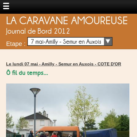
LA CARAVANE AMOUREUSE
Journal de Bord 2012
7 mai-Amilly - Semur en Auxois
Etape :
Le lundi 07 mai -
Amilly - Semur en Auxois
-
COTE D'OR
Ô fil du temps...