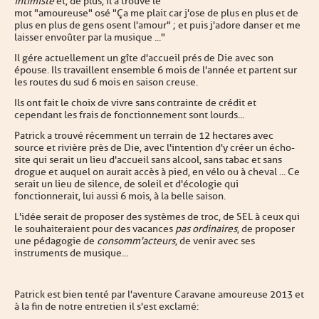
intimiste
et, de plus, il a trouvé le
mot "amoureuse" osé "Ça me plait car j'ose de plus en plus et de
plus en plus de gens osent l'amour" ; et puis j'adore danser et me
laisser envoûter par la musique ..."
Il gére actuellement un gîte d'accueil prés de Die avec son
épouse. Ils travaillent ensemble 6 mois de l'année et partent sur
les routes du sud 6 mois en saison creuse.
Ils ont fait le choix de vivre sans contrainte de crédit et
cependant les frais de fonctionnement sont lourds...
Patrick a trouvé récemment un terrain de 12 hectares avec
source et rivière près de Die, avec l'intention d'y créer un écho-
site qui serait un lieu d'accueil sans alcool, sans tabac et sans
drogue et auquel on aurait accès à pied, en vélo ou à cheval ... Ce
serait un lieu de silence, de soleil et d'écologie qui
fonctionnerait, lui aussi 6 mois, à la belle saison.
L'idée serait de proposer des systèmes de troc, de SEL à ceux qui
le souhaiteraient pour des vacances
pas
ordinaires
, de proposer
une pédagogie de
consomm'acteurs
, de venir avec ses
instruments de musique...
Patrick est bien tenté par l'aventure Caravane amoureuse 2013 et
à la fin de notre entretien il s'est exclamé :