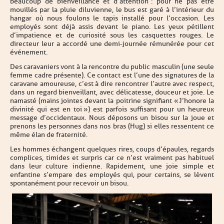
beaucoup de bienveillance et d’attention : pour ne pas être
mouillés par la pluie diluvienne, le bus est garé à l’intérieur du
hangar où nous foulons le tapis installé pour l’occasion. Les
employés sont déjà assis devant le piano. Les yeux pétillent
d’impatience et de curiosité sous les casquettes rouges. Le
directeur leur a accordé une demi-journée rémunérée pour cet
événement.
Des caravaniers vont à la rencontre du public masculin (une seule
femme cadre présente). Ce contact est l’une des signatures de la
caravane amoureuse, c’est à dire rencontrer l’autre avec respect,
dans un regard bienveillant, avec délicatesse, douceur et joie. Le
namasté (mains jointes devant la poitrine signifiant « J’honore la
divinité qui est en toi ») est parfois suffisant pour un heureux
message d’occidentaux. Nous déposons un bisou sur la joue et
prenons les personnes dans nos bras (Hug) si elles ressentent ce
même élan de fraternité.
Les hommes échangent quelques rires, coups d’épaules, regards
complices, timides et surpris car ce n’est vraiment pas habituel
dans leur culture indienne. Rapidement, une joie simple et
enfantine s’empare des employés qui, pour certains, se lèvent
spontanément pour recevoir un bisou.