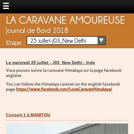
LA CARAVANE AMOUREUSE
Journal de Bord 2018
25 juillet-J03_New Delhi
Etape :
Le mercredi 25 juillet -
J03_New Delhi
-
Inde
Vous pouvez suivre la caravane Himalaya sur la page facebook
anglaise.
You can follow the Himalaya caravan on the english facebook
page
https://www.facebook.com/LoveCaravanHimalaya/
Concert 1 à MANITOU