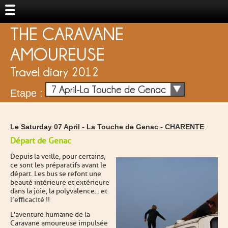
THE CARAVANE
AMOUREUSE
Travel diary 2012
7 April-La Touche de Genac
Etape :
Le Saturday 07 April -
La Touche de Genac
-
CHARENTE
Départ de Genac
Depuis la veille, pour certains,
ce sont les préparatifs avant le
départ. Les bus se refont une
beauté intérieure et extérieure
dans la joie, la polyvalence... et
l’efficacité !!
L'aventure humaine de la
Caravane amoureuse impulsée