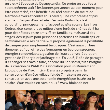
un e et «à l'opposé de Dysneyland!». Ce projet un peu fou a
spontanément attiré les bonnes personnes au bon moment pour
être concrétisé, et a bénéficié du réel soutien du maire de
Marthon envers et contre tous ceux qui ne comprenaient pas
vraiment l’enjeu d’un tel site. L'écosite Biolande, c'est
aujourd'hui principalement l'accueil au gîte solaire : Les Trois
Cèdres, éco-construit au milieu d'une forêt de chênes de 5 ha
pour des séjours entre amis, fêtes familiales, mais aussi des
stages, des séjours pour personnes porteuses de handicaps, et
séminaires en « résidentiel», il propose également la possibilité
de camper pour simplement bivouaquer. C'est aussi un lieu
démonstratif qui offre des formations en éco-construction,
énergies renouvelables, gestion de l'eau et phyto-épuration,
gestion de l'énergie et jardinage bio. En 2008, l'idée de partager,
d’échanger ses savoir-faire, et celle du lien social, fut à l'origine
de la création de l'AMEP « Association pour un Mouvement
Ecologique de Proximité ». Dans les projets à venir : la
construction d'un éco-village fait de 7 maisons en auto
construction avec une autonomie énergétique basée sur le
solaire. Vous voulez en savoir plus ? www.biolande.net