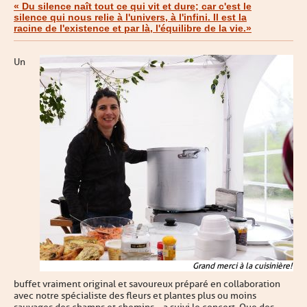
« Du silence naît tout ce qui vit et dure; car c'est le
silence qui nous relie à l'univers, à
l'infini. I
l est la
racine de
l'existence
et
par là,
l'équilibre de la vie.
»
Un
Grand merci à la cuisinière!
buffet vraiment original et savoureux préparé en collaboration
avec notre spécialiste des fleurs et plantes plus ou moins