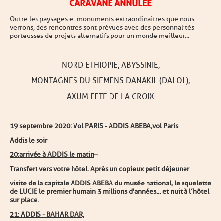
CARAVANE ANNULÉE
Outre les paysages et monuments extraordinaitres que nous
verrons, des rencontres sont prévues avec des personnalités
porteusses de projets alternatifs pour un monde meilleur...
NORD ETHIOPIE, ABYSSINIE,
MONTAGNES DU SIEMENS DANAKIL (DALOL),
AXUM FETE DE LA CROIX
1
9 septembre 2020: Vol PARIS - ADDIS ABEBA,
v
o
l Paris
A
d
dis le soir
20:
arrivée à ADDIS le matin
–
T
ransfert vers votre hôtel. Après un copieux petit déjeuner
visite de la capitale ADDIS ABEBA du musée national, le squelette
de LUCIE le premier humain 3 millions d'années... et nuit à l’hôtel
sur place.
21
: ADDIS - BAHAR DAR,