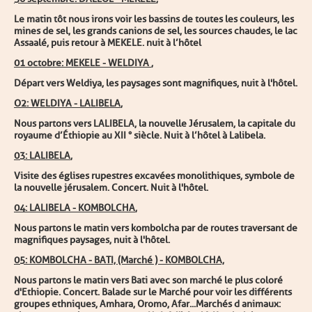
L
e matin tôt nous irons voir les bassins de toutes les couleurs, les
mines de sel, les grands canions de sel, les sources chaudes, le
lac
Assaalé, puis retour à MEKELE. nuit à l’hôtel
0
1 octobre: MEKELE - WELDIYA
,
Dé
p
art vers Weldiya, les paysages sont magnifiques,
nuit à l'hôtel.
O2
: WELDIYA - LALIBELA
,
Nous partons vers LALIBELA, la nouvelle Jérusalem, la capitale
du
royaume d’Éthiopie au XII ° siècle. Nuit à l’hôtel à Lalibela.
03
: LALIBELA
,
Visite des églises rupestres excavées monolithiques, symbole de
la nouvelle jérusalem. Concert. Nuit à l'hôtel.
0
4 : LALIBELA - KOMBOLCHA
,
Nous partons le matin vers kombolcha par de routes traversant de
magnifiques paysages, nuit à l'hôtel.
05
: KOMBOLCHA - BATI, (Marché ) - KOMBOLCHA,
Nous partons le matin vers Bati avec son marché le plus
coloré
d'Ethiopie. Concert. Balade sur le Marché pour voir les différents
groupes ethniques, Amhara, Oromo, Afar...
Marchés d animaux: