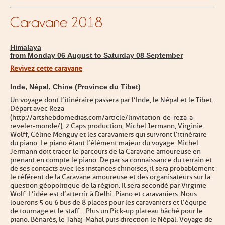
Caravane 2018
Himalaya
from Monday 06 August to Saturday 08 September
Revivez cette caravane
Inde, Népal, Chine (Province du Tibet)
Un voyage dont l’itinéraire passera par l’Inde, le Népal et le Tibet.
Départ avec Reza
(http://artshebdomedias.com/article/linvitation-de-reza-a-
reveler-monde/), 2 Caps production, Michel Jermann, Virginie
Wolff, Céline Menguy et les caravaniers qui suivront l’itinéraire
du piano. Le piano étant l’élément majeur du voyage. Michel
Jermann doit tracer le parcours de la Caravane amoureuse en
prenant en compte le piano. De par sa connaissance du terrain et
de ses contacts avec les instances chinoises, il sera probablement
le référent de la Caravane amoureuse et des organisateurs sur la
question géopolitique de la région. Il sera secondé par Virginie
Wolf. L’idée est d’atterrir à Delhi. Piano et caravaniers. Nous
louerons 5 ou 6 bus de 8 places pour les caravaniers et l’équipe
de tournage et le staff… Plus un Pick-up plateau bâché pour le
piano. Bénarès, le Tahaj-Mahal puis direction le Népal. Voyage de