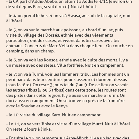
- la CA part d’Addis-Abeba, on atterrit à Addis le 3/11 (environ 6 h
de vol depuis Paris, si vol direct !). Nuit à l’hôtel.
- le 4 : on prend le bus et on va à Awasa, au sud de la capitale, nuit
à l’hôtel.
- le 5, on va sur le marché aux poissons, au bord d’un lac, puis
visite du village des Dorzés, ethnie avec des vêtements
particuliers, ont des cases, et vivent dans les cases avec les
animaux. Concerts de Marc Vella dans chaque lieu... On couche en
camping, dans un champ.
- le 6, on va voir les Konsos, ethnie avec le culte des morts. Il y a
un musée avec des stèles. Ville fortifiée. Nuit en campement.
- le 7 : on va à Turmi, voir les Hammers, tribu. Les hommes ont un
petit banc dans leur ceinture, pour s’asseoir et dorment dessus
(sous la tête). On reste 3 jours ici du 7 au 9. De ce lieu on va voir
les autres tribus (5 ou 6 tribus) dans cette zone, les routes sont
des pistes dans cette région. Il y a aussi un marché à Turmi. On
dort aussi en campement. On se trouve ici près de la frontière
avec le Soudan et avec le Kenya.
- le 10 : visite du village Karo. Nuit en campement.
- Le 11, on va vers Jinka et visite d’un village Murci. Nuit à l’hôtel.
On reste 2 jours à Jinka.
- Ensuite le 13, on remonte sur Arba-Minch, il y a un lac avec des