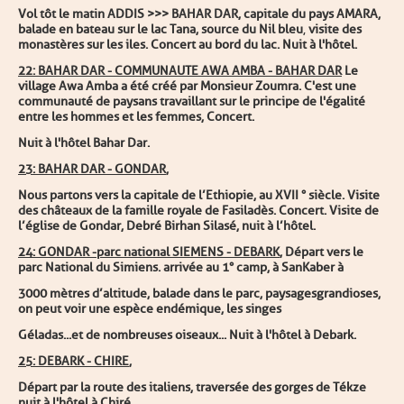
Vol tôt le matin ADDIS >>> BAHAR DAR, capitale du pays AMARA,
balade en bateau sur le lac Tana, source du Nil bleu
,
visite des
monastères sur les iles. Concert au bord du lac. Nuit à l'hôtel.
22
: BAHAR DAR - COMMUNAUTE AWA AMBA - BAHAR DAR
Le
village Awa Amba a été créé par Monsieur Zoumra. C'est une
communauté de paysans travaillant sur le principe de l'égalité
entre les hommes et les femmes, Concert.
Nuit à l'hôtel Bahar Dar.
23
: BAHAR DAR - GONDAR
,
Nous partons vers la capitale de l’Ethiopie, au XVII ° siècle. Visite
des châteaux de la famille royale de Fasiladès. Concert. Visite de
l’église de Gondar, Debré Birhan Silasé, nuit à l’hôtel.
24
: GONDAR -parc national SIEMENS - DEBARK
, Départ vers le
parc National du Simiens. arrivée au 1° camp, à SanKaber à
300
0 mètres d’altitude, balade dans le parc, paysages
grandioses,
on peut voir une espèce endémique, les singes
G
é
ladas...et de nombreuses oiseaux... Nuit à l'hôtel à Debark.
25
: DEBARK - CHIRE
,
Dé
p
art par la route des italiens, traversée des gorges de Tékze
nuit à l'hôtel à Chiré .