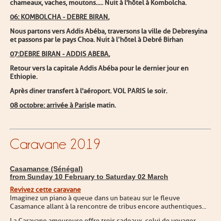
chameaux, vaches, moutons.....
Nuit à l'hôtel à Kombolcha.
06
: KOMBOLCHA - DEBRE BIRAN
,
Nous partons vers Addis Abéba, traversons la ville de
Debre
syina
et passons par le pays Choa. Nuit à l’hôtel à Debré Birhan
07:
D
EBRE BIRAN - ADDIS ABEBA
,
Retour vers la capitale Addis Abéba pour le dernier jour en
Ethiopie.
Ap
rès diner transfert à l'aéroport. VOL PARIS le soir.
08
octobre: arrivée à Paris
le matin.
Caravane 2019
Casamance (Sénégal)
from Sunday 10 February to Saturday 02 March
Revivez cette caravane
Imaginez un piano à queue dans un bateau sur le fleuve
Casamance allant à la rencontre de tribus encore authentiques...
La Caravane amoureuse offre trois cadeaux, celui de voyager