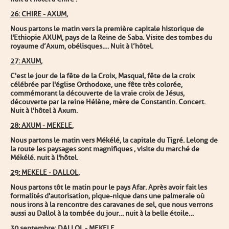
26
: CHIRE - AXUM
,
Nous partons le matin vers la première capitale historique de
l'Ethiopie AXUM, pays de la Reine de Saba. Visite des tombes du
royaume d’Axum, obélisques….
Nuit à l’hôtel.
27
: AXUM
,
C
'est le jour de la fête de la Croix, Masqual, fête de la croix
célébrée par l'église Orthodoxe, une fête très colorée,
commémorant la découverte de la vraie croix de Jésus,
découverte par la reine Hélène, mère de Constantin. Concert.
Nuit à l'hôtel à Axum.
28
: AXUM - MEKELE
,
Nous partons le matin vers Mékélé, la capitale du Tigré. Le
long de
la route les paysages sont magnifiques , visite du marché
de
Mékélé. nuit à l'hôtel.
29
: MEKELE - DALLOL
,
Nous partons tôt le matin pour le pays Afar. Après avoir fait les
f
o
rmalités d'autorisation, pique-nique dans une palmeraie où
nous irons à la rencontre des caravanes de sel, que nous verrons
aussi au Dallol à la tombée du jour… nuit à la belle étoile…
30
septembre: DALLOL - MEKELE
,