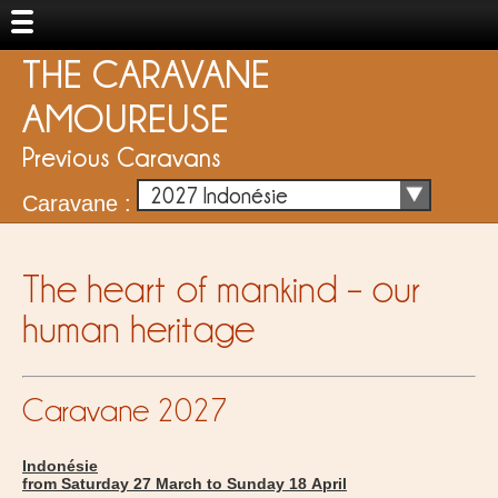
THE CARAVANE
AMOUREUSE
Previous Caravans
2027 Indonésie
Caravane :
The heart of mankind – our
human heritage
Caravane 2027
Indonésie
from Saturday 27 March to Sunday 18 April