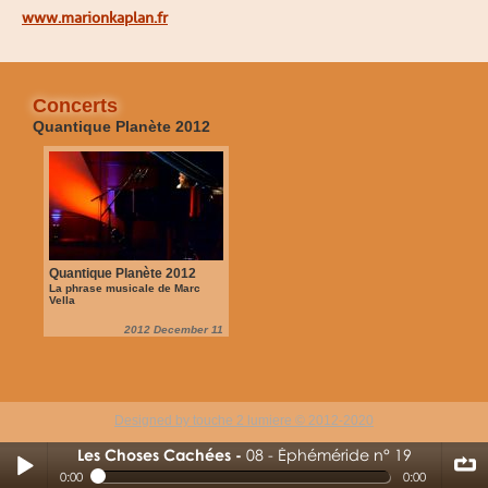
www.marionkaplan.fr
Concerts
Quantique Planète 2012
Quantique Planète 2012
La phrase musicale de Marc
Vella
2012 December 11
Designed by touche 2 lumiere © 2012-2020
Les Choses Cachées
08 - Éphéméride n° 19
08 - Éphéméride n° 19
0:00
0:00