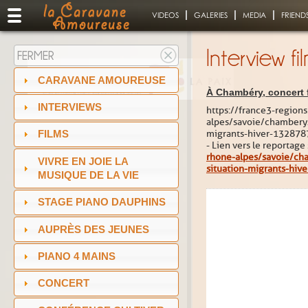
VIDEOS
GALERIES
MEDIA
FRIEND
Interview f
FERMER
CARAVANE AMOUREUSE
À Chambéry, concert f
INTERVIEWS
https://france3-regions
alpes/savoie/chambery/
migrants-hiver-132878
FILMS
- Lien vers le reportage
rhone-alpes/savoie/cha
VIVRE EN JOIE LA
situation-migrants-hiv
MUSIQUE DE LA VIE
STAGE PIANO DAUPHINS
AUPRÈS DES JEUNES
PIANO 4 MAINS
CONCERT