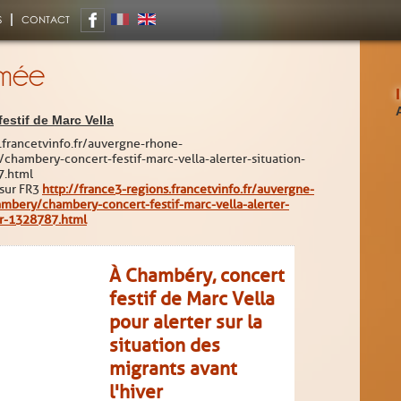
S
CONTACT
ilmée
estif de Marc Vella
.francetvinfo.fr/auvergne-rhone-
chambery-concert-festif-marc-vella-alerter-situation-
7.html
 sur FR3
http://france3-regions.francetvinfo.fr/auvergne-
mbery/chambery-concert-festif-marc-vella-alerter-
er-1328787.html
À Chambéry, concert
festif de Marc Vella
pour alerter sur la
situation des
migrants avant
l'hiver