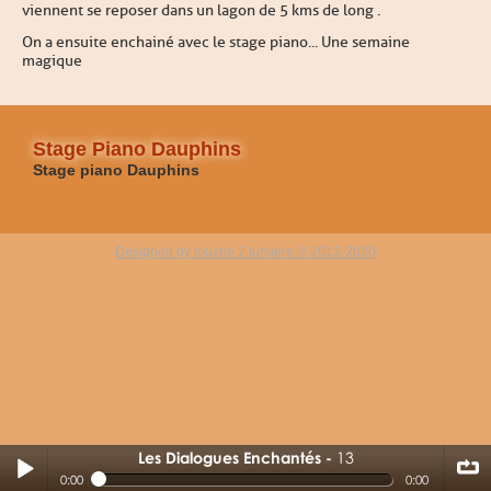
viennent se reposer dans un lagon de 5 kms de long .
On a ensuite enchainé avec le stage piano... U
ne semaine
magique
Stage Piano Dauphins
Stage piano Dauphins
Designed by touche 2 lumiere © 2012-2020
Les Dialogues Enchantés
13
13
0:00
0:00