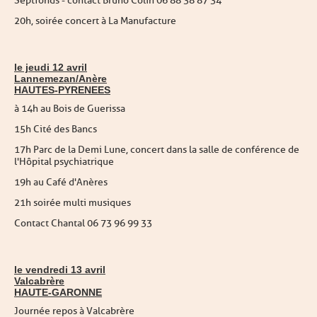
Septfonds - contact Bruno Colin 06 88 38 87 34
20h, soirée concert à La Manufacture
le jeudi 12 avril
Lannemezan/Anère
HAUTES-PYRENEES
à 14h au Bois de Guerissa
15h Cité des Bancs
17h Parc de la Demi Lune, concert dans la salle de conférence de
l'Hôpital psychiatrique
19h au Café d'Anères
21h soirée multi musiques
Contact Chantal 06 73 96 99 33
le vendredi 13 avril
Valcabrère
HAUTE-GARONNE
Journée repos à Valcabrère