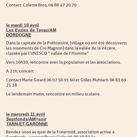
Contact : Colette Bros, 06 86 47 20 70
le mardi 10 avril
Les Eyzies de Tayac/AM
DORDOGNE
Dans la capitale de la Préhistoire, (village où ont été découverts
les ossements de Cro Magnon) dans la vallée de la Vézère,
classée par l’UNESCO " vallée de l’Homme"
Vers 16h30, rencontre avec la population et les associations.
A 21h, concert
Contact Marie Girard 06 07 50 91 60 et Gilles Muhlach 06 83 69
25 38
Le lendemain matin, rencontre en milieu scolaire.
le mercredi 11 avril
Septfonds/AM+soir
TARN-ET-GARONNE
Rendez-vous au quai de la Fraternité, association active à