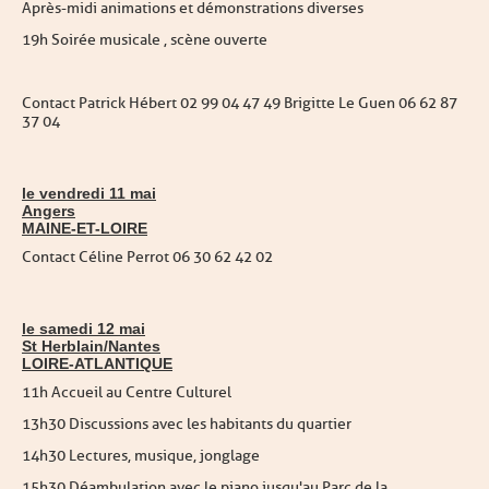
Après-midi animations et démonstrations diverses
19h Soirée musicale , scène ouverte
Contact Patrick Hébert 02 99 04 47 49 Brigitte Le Guen 06 62 87
37 04
le vendredi 11 mai
Angers
MAINE-ET-LOIRE
Contact Céline Perrot 06 30 62 42 02
le samedi 12 mai
St Herblain/Nantes
LOIRE-ATLANTIQUE
11h Accueil au Centre Culturel
13h30 Discussions avec les habitants du quartier
14h30 Lectures, musique, jonglage
15h30 Déambulation avec le piano jusqu'au Parc de la