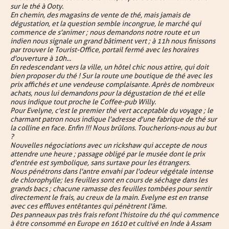
sur le thé à Ooty.
En chemin, des magasins de vente de thé, mais jamais de
dégustation, et la question semble incongrue, le marché qui
commence de s'animer ; nous demandons notre route et un
indien nous signale un grand bâtiment vert ; à 11h nous finissons
par trouver le Tourist-Office, portail fermé avec les horaires
d'ouverture à 10h...
En redescendant vers la ville, un hôtel chic nous attire, qui doit
bien proposer du thé ! Sur la route une boutique de thé avec les
prix affichés et une vendeuse complaisante. Après de nombreux
achats, nous lui demandons pour la dégustation de thé et elle
nous indique tout proche le Coffee-pub Willy.
Pour Evelyne, c'est le premier thé vert acceptable du voyage ; le
charmant patron nous indique l'adresse d'une fabrique de thé sur
la colline en face. Enfin !!! Nous brûlons. Toucherions-nous au but
?
Nouvelles négociations avec un rickshaw qui accepte de nous
attendre une heure ; passage obligé par le musée dont le prix
d'entrée est symbolique, sans surtaxe pour les étrangers.
Nous pénétrons dans l'antre envahi par l'odeur végétale intense
de chlorophylle ; les feuilles sont en cours de séchage dans les
grands bacs ; chacune ramasse des feuilles tombées pour sentir
directement le frais, au creux de la main. Evelyne est en transe
avec ces effluves entêtantes qui pénètrent l'âme.
Des panneaux pas très frais refont l'histoire du thé qui commence
à être consommé en Europe en 1610 et cultivé en Inde à Assam