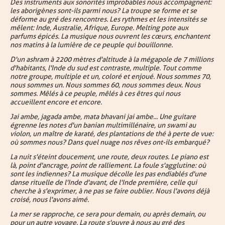
Des instruments aux sonorités improbables nous accompagnent :
les aborigènes sont-ils parmi nous ? La troupe se forme et se
déforme au gré des rencontres. Les rythmes et les intensités se
mêlent : Inde, Australie, Afrique, Europe. Melting pote aux
parfums épicés. La musique nous ouvrent les cœurs, enchantent
nos matins à la lumière de ce peuple qui bouillonne.
D'un ashram à 2200 mètres d'altitude à la mégapole de 7 millions
d'habitants, l'Inde du sud est contraste, multiple. Tout comme
notre groupe, multiple et un, coloré et enjoué. Nous sommes 70,
nous sommes un. Nous sommes 60, nous sommes deux. Nous
sommes. Mêlés à ce peuple, mêlés à ces êtres qui nous
accueillent encore et encore.
Jai ambe, jagada ambe, mata bhavani jai ambe... Une guitare
égrenne les notes d'un banian multimillénaire, un swami au
violon, un maître de karaté, des plantations de thé à perte de vue :
où sommes nous ? Dans quel nuage nos rêves ont-ils embarqué ?
La nuit s'éteint doucement, une route, deux routes. Le piano est
là, point d'ancrage, point de ralliement. La foule s'agglutine : où
sont les indiennes ? La musique décolle les pas endiablés d'une
danse rituelle de l'Inde d'avant, de l'Inde première, celle qui
cherche à s'exprimer, à ne pas se faire oublier. Nous l'avons déjà
croisé, nous l'avons aimé.
La mer se rapproche, ce sera pour demain, ou après demain, ou
pour un autre voyage. La route s'ouvre à nous au gré des