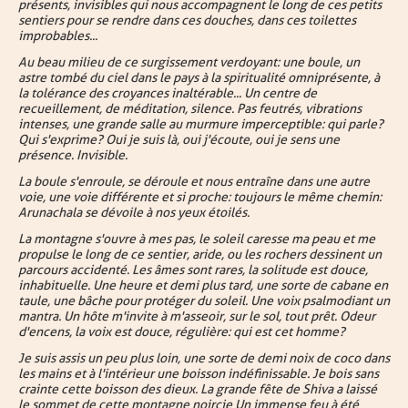
présents, invisibles qui nous accompagnent le long de ces petits
sentiers pour se rendre dans ces douches, dans ces toilettes
improbables...
Au beau milieu de ce surgissement verdoyant : une boule, un
astre tombé du ciel dans le pays à la spiritualité omniprésente, à
la tolérance des croyances inaltérable... Un centre de
recueillement, de méditation, silence. Pas feutrés, vibrations
intenses, une grande salle au murmure imperceptible : qui parle ?
Qui s'exprime ? Oui je suis là, oui j'écoute, oui je sens une
présence. Invisible.
La boule s'enroule, se déroule et nous entraîne dans une autre
voie, une voie différente et si proche : toujours le même chemin :
Arunachala se dévoile à nos yeux étoilés.
La montagne s'ouvre à mes pas, le soleil caresse ma peau et me
propulse le long de ce sentier, aride, ou les rochers dessinent un
parcours accidenté. Les âmes sont rares, la solitude est douce,
inhabituelle. Une heure et demi plus tard, une sorte de cabane en
taule, une bâche pour protéger du soleil. Une voix psalmodiant un
mantra. Un hôte m'invite à m'asseoir, sur le sol, tout prêt. Odeur
d'encens, la voix est douce, régulière : qui est cet homme ?
Je suis assis un peu plus loin, une sorte de demi noix de coco dans
les mains et à l'intérieur une boisson indéfinissable. Je bois sans
crainte cette boisson des dieux. La grande fête de Shiva a laissé
le sommet de cette montagne noircie Un immense feu à été