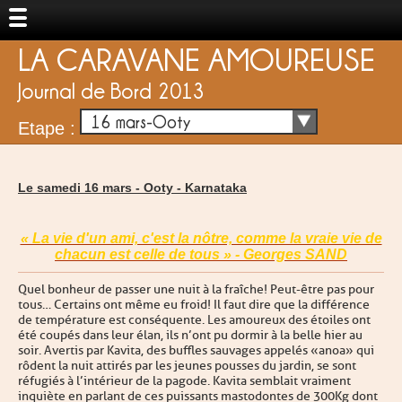
LA CARAVANE AMOUREUSE
Journal de Bord 2013
16 mars-Ooty
Etape :
Le samedi 16 mars -
Ooty
-
Karnataka
« La vie d'un ami, c'est la nôtre, comme la vraie vie de
chacun est celle de tous » - Georges SAND
Quel bonheur de passer une nuit à la fraîche ! Peut-être pas pour
tous… Certains ont même eu froid ! Il faut dire que la différence
de température est conséquente. Les amoureux des étoiles ont
été coupés dans leur élan, ils n’ont pu dormir à la belle hier au
soir. Avertis par Kavita, des buffles sauvages appelés « anoa » qui
rôdent la nuit attirés par les jeunes pousses du jardin, se sont
réfugiés à l’intérieur de la pagode. Kavita semblait vraiment
inquiète en parlant de ces puissants mastodontes de 300Kg dont