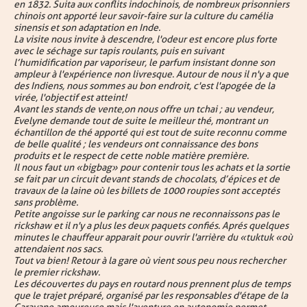
en 1832. Suita aux conflits indochinois, de nombreux prisonniers
chinois ont apporté leur savoir-faire sur la culture du camélia
sinensis et son adaptation en Inde.
La visite nous invite à descendre, l'odeur est encore plus forte
avec le séchage sur tapis roulants, puis en suivant
l’humidification par vaporiseur, le parfum insistant donne son
ampleur à l'expérience non livresque. Autour de nous il n'y a que
des Indiens, nous sommes au bon endroit, c'est l'apogée de la
virée, l'objectif est atteint !
Avant les stands de vente,on nous offre un tchai ; au vendeur,
Evelyne demande tout de suite le meilleur thé, montrant un
échantillon de thé apporté qui est tout de suite reconnu comme
de belle qualité ; les vendeurs ont connaissance des bons
produits et le respect de cette noble matière première.
Il nous faut un « bigbag » pour contenir tous les achats et la sortie
se fait par un circuit devant stands de chocolats, d’épices et de
travaux de la laine où les billets de 1000 roupies sont acceptés
sans problème.
Petite angoisse sur le parking car nous ne reconnaissons pas le
rickshaw et il n'y a plus les deux paquets confiés. Aprés quelques
minutes le chauffeur apparait pour ouvrir l'arrière du « tuktuk « où
attendaient nos sacs.
Tout va bien ! Retour à la gare où vient sous peu nous rechercher
le premier rickshaw.
Les découvertes du pays en routard nous prennent plus de temps
que le trajet préparé, organisé par les responsables d'étape de la