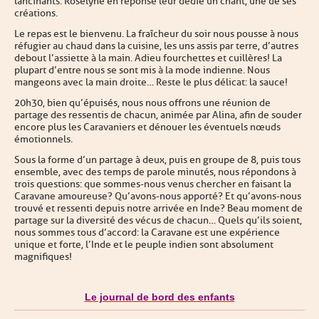
lancinants. Roselyne en réponse leur dédie un chant, une de ses
créations.
Le repas est le bienvenu. La fraîcheur du soir nous pousse à nous
réfugier au chaud dans la cuisine, les uns assis par terre, d’autres
debout l’assiette à la main. Adieu fourchettes et cuillères ! La
plupart d’entre nous se sont mis à la mode indienne. Nous
mangeons avec la main droite… Reste le plus délicat : la sauce !
20h30, bien qu’épuisés, nous nous offrons une réunion de
partage des ressentis de chacun, animée par Alina, afin de souder
encore plus les Caravaniers et dénouer les éventuels nœuds
émotionnels.
Sous la forme d’un partage à deux, puis en groupe de 8, puis tous
ensemble, avec des temps de parole minutés, nous répondons à
trois questions : que sommes-nous venus chercher en faisant la
Caravane amoureuse ? Qu’avons-nous apporté ? Et qu’avons-nous
trouvé et ressenti depuis notre arrivée en Inde ? Beau moment de
partage sur la diversité des vécus de chacun… Quels qu’ils soient,
nous sommes tous d’accord : la Caravane est une expérience
unique et forte, l’Inde et le peuple indien sont absolument
magnifiques !
Le journal de bord des enfants