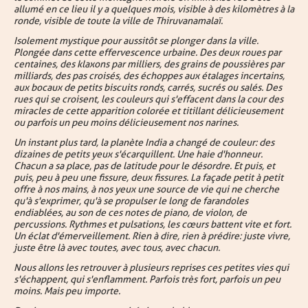
allumé en ce lieu il y a quelques mois, visible à des kilomètres à la
ronde, visible de toute la ville de Thiruvanamalaï.
Isolement mystique pour aussitôt se plonger dans la ville.
Plongée dans cette effervescence urbaine. Des deux roues par
centaines, des klaxons par milliers, des grains de poussières par
milliards, des pas croisés, des échoppes aux étalages incertains,
aux bocaux de petits biscuits ronds, carrés, sucrés ou salés. Des
rues qui se croisent, les couleurs qui s'effacent dans la cour des
miracles de cette apparition colorée et titillant délicieusement
ou parfois un peu moins délicieusement nos narines.
Un instant plus tard, la planète India a changé de couleur : des
dizaines de petits yeux s'écarquillent. Une haie d'honneur.
Chacun a sa place, pas de latitude pour le désordre. Et puis, et
puis, peu à peu une fissure, deux fissures. La façade petit à petit
offre à nos mains, à nos yeux une source de vie qui ne cherche
qu'à s'exprimer, qu'à se propulser le long de farandoles
endiablées, au son de ces notes de piano, de violon, de
percussions. Rythmes et pulsations, les cœurs battent vite et fort.
Un éclat d'émerveillement. Rien à dire, rien à prédire : juste vivre,
juste être là avec toutes, avec tous, avec chacun.
Nous allons les retrouver à plusieurs reprises ces petites vies qui
s'échappent, qui s'enflamment. Parfois très fort, parfois un peu
moins. Mais peu importe.